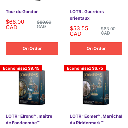
Tour du Gondor
LOTR : Guerriers
orientaux
Prix
$68.00
Prix
$80.00
normal
réduit
CAD
CAD
Prix
$53.55
Prix
$63.00
normal
réduit
CAD
CAD
On Order
On Order
Economisez
$9.45
Economisez
$6.75
LOTR : Elrond™, maître
LOTR : Éomer™, Maréchal
de Fondcombe™
du Riddermark™