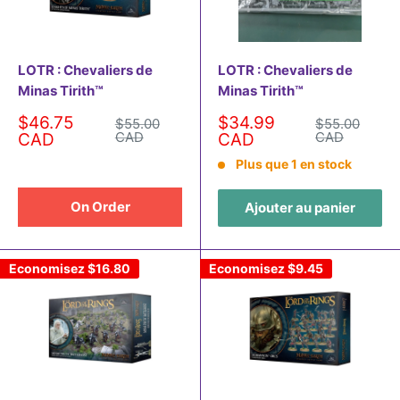
LOTR : Chevaliers de
LOTR : Chevaliers de
Minas Tirith™
Minas Tirith™
Prix
Prix
$46.75
$34.99
Prix
Prix
$55.00
$55.00
normal
normal
réduit
CAD
réduit
CAD
CAD
CAD
Plus que 1 en stock
On Order
Ajouter au panier
Economisez
$16.80
Economisez
$9.45