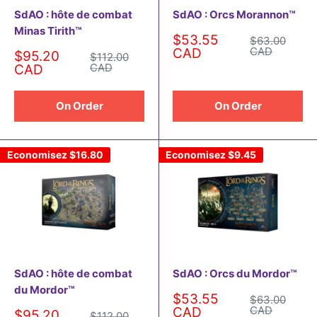
SdAO : hôte de combat
SdAO : Orcs Morannon™
Minas Tirith™
Prix
$53.55
Prix
$63.00
normal
réduit
CAD
CAD
Prix
$95.20
Prix
$112.00
normal
réduit
CAD
CAD
On Order
On Order
Economisez
$16.80
Economisez
$9.45
SdAO : hôte de combat
SdAO : Orcs du Mordor™
du Mordor™
Prix
$53.55
Prix
$63.00
normal
réduit
CAD
CAD
Prix
$95.20
Prix
$112.00