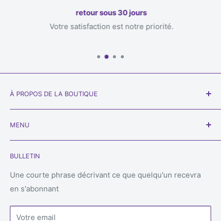
retour sous 30 jours
Votre satisfaction est notre priorité.
À PROPOS DE LA BOUTIQUE
Notre objectif est de vous faire parvenir des jeux, à
MENU
vous, les propriétaires passionnés qui jouerez avec
eux. Bienvenue chez
Always Games
!
Chercher
BULLETIN
Expédition
Téléphone :
450-934-6565
Retours et remboursements
Une courte phrase décrivant ce que quelqu'un recevra
Courriel : service@alwaysgames.store
en s'abonnant
Politique de confidentialité
Magasin :
1296 Boul du Cure-Labelle, Laval, Québec,
Conditions d'utilisation
H7V 2V9
Votre email
Contactez-nous