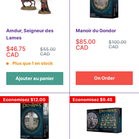
Amdur, Seigneur des
Manoir du Gondor
Lames
Prix
$85.00
Prix
$100.00
normal
réduit
CAD
CAD
Prix
$46.75
Prix
$55.00
normal
réduit
CAD
CAD
Plus que 1 en stock
On Order
Ajouter au panier
Economisez
$12.00
Economisez
$9.45