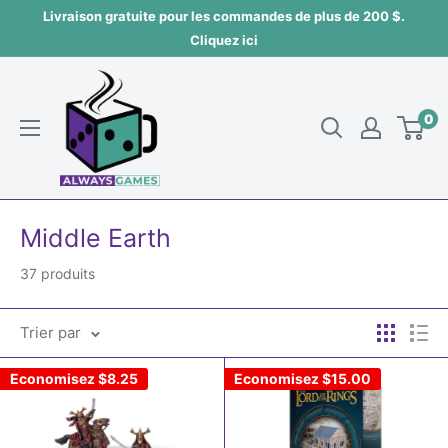
Passer
Livraison gratuite pour les commandes de plus de 200 $.
au
Cliquez ici
contenu
Always
games
0
Middle Earth
37 produits
Trier par
Economisez
$8.25
Economisez
$15.00